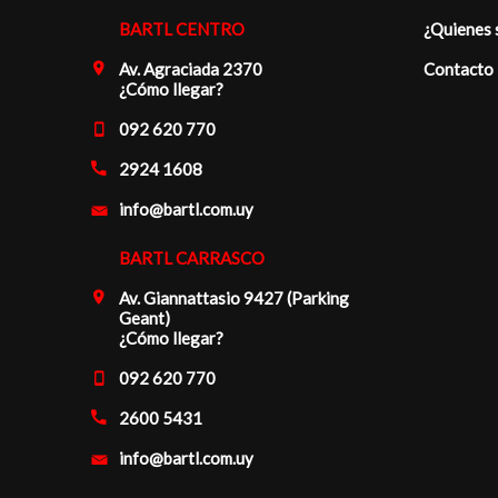
BARTL CENTRO
¿Quienes
Av. Agraciada 2370
Contacto
¿Cómo llegar?
092 620 770
2924 1608
info@bartl.com.uy
BARTL CARRASCO
Av. Giannattasio 9427 (Parking
Geant)
¿Cómo llegar?
092 620 770
2600 5431
info@bartl.com.uy