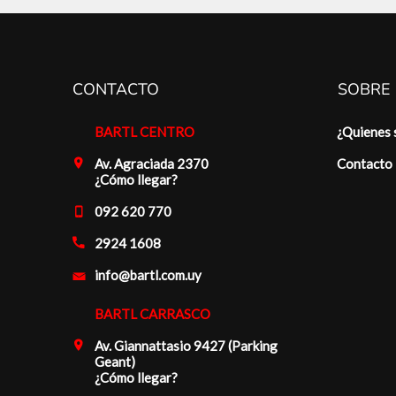
CONTACTO
SOBRE
BARTL CENTRO
¿Quienes
Av. Agraciada 2370
Contacto
¿Cómo llegar?
092 620 770
2924 1608
info@bartl.com.uy
BARTL CARRASCO
Av. Giannattasio 9427 (Parking
Geant)
¿Cómo llegar?