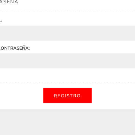
ASEÑA
:
CONTRASEÑA: