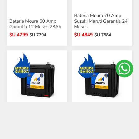
Bateria Moura 70 Amp
Bateria Moura 60 Amp
Suzuki Maruti Garantía 24
Garantía 12 Meses 23Ah
Meses
$U 4799
$U 4849
$U 7794
$U 7584
Bateria Moura 70 Amp
M40SD Garantía 24
Bateria Moura 70 Amp
Meses Derecho Positivo
Jap 24 Meses Envío Gratis
$U 4849
$U 4849
$U 7584
$U 7584