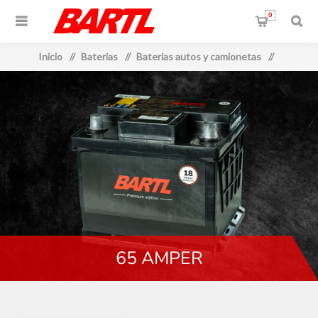
0
Inicio
/
Baterias
/
Baterias autos y camionetas
/
65 AMPER