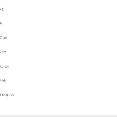
kg
 A
7 cm
5 cm
4.5 cm
2 Ah
TX14-BS