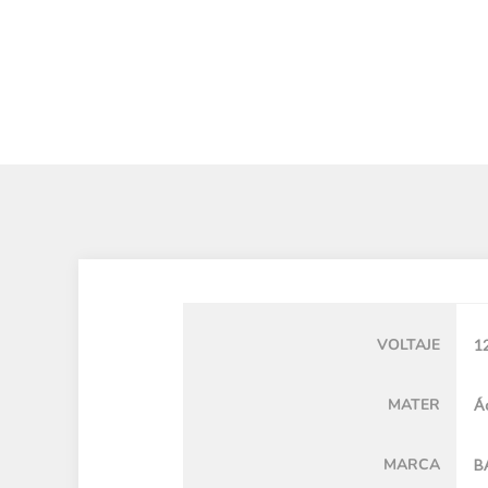
VOLTAJE
1
MATER
Á
MARCA
B