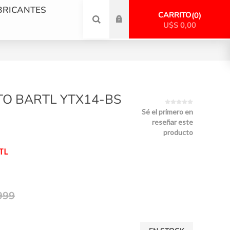
BRICANTES
CARRITO
0
U$S 0,00
TO BARTL YTX14-BS
Sé el primero en
reseñar este
producto
TL
999