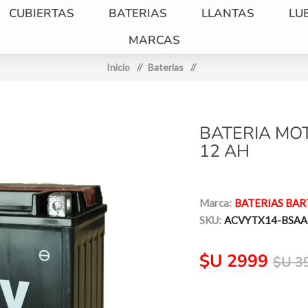
CUBIERTAS
BATERIAS
LLANTAS
LU
MARCAS
Inicio
/
Baterias
/
BATERIA MO
12 AH
Marca:
BATERIAS BAR
SKU:
ACVYTX14-BSAA
$U 2999
$U 3