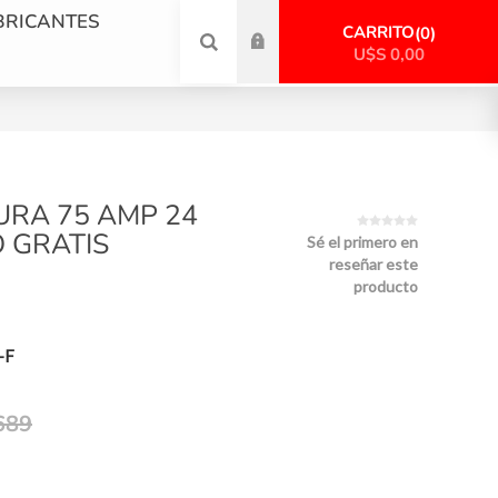
BRICANTES
CARRITO
0
U$S 0,00
URA 75 AMP 24
 GRATIS
Sé el primero en
reseñar este
producto
-F
689