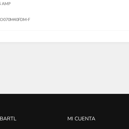
5 AMP
O070M40FDM-F
 BARTL
MI CUENTA