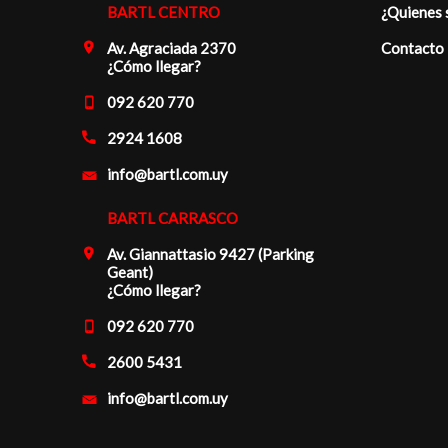
BARTL CENTRO
¿Quienes
Av. Agraciada 2370
Contacto
¿Cómo llegar?
092 620 770
2924 1608
info@bartl.com.uy
BARTL CARRASCO
Av. Giannattasio 9427 (Parking
Geant)
¿Cómo llegar?
092 620 770
2600 5431
info@bartl.com.uy