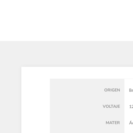
ORIGEN
Br
VOLTAJE
1
MATER
Á