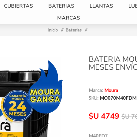
CUBIERTAS
BATERIAS
LLANTAS
LU
MARCAS
Inicio
/
Baterias
/
BATERIA MO
MESES ENVÍO
Marca:
Moura
SKU:
MO070M40FDM
$U 4749
$U 7
M40FD7