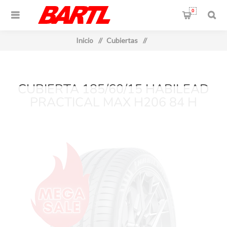
0
Inicio
/
Cubiertas
/
CUBIERTA 185/60/15 HABILEAD
PRACTICAL MAX H206 84 H