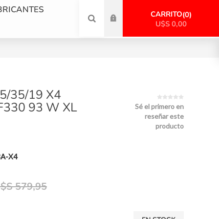
BRICANTES
CARRITO
0
U$S 0,00
5/35/19 X4
330 93 W XL
Sé el primero en
reseñar este
producto
A-X4
$S 579,95