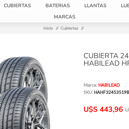
CUBIERTAS
BATERIAS
LLANTAS
LU
MARCAS
Inicio
/
Cubiertas
/
CUBIERTA 24
HABILEAD HF
Marca:
HABILEAD
SKU:
HAHF32453519B
U$S 443,96
U