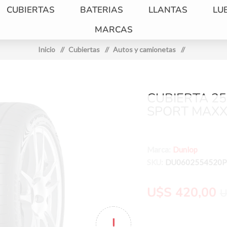
CUBIERTAS
BATERIAS
LLANTAS
LU
MARCAS
Inicio
/
Cubiertas
/
Autos y camionetas
/
CUBIERTA 25
SPORT MAXX
Marca:
Dunlop
SKU:
DU0602554520
U$S 420,00
U