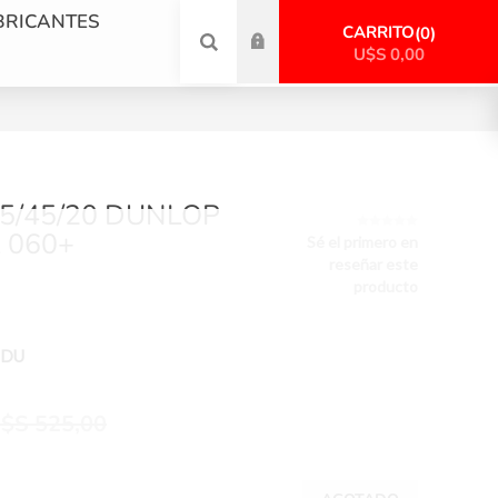
BRICANTES
CARRITO
0
U$S 0,00
5/45/20 DUNLOP
 060+
Sé el primero en
reseñar este
producto
PDU
$S 525,00