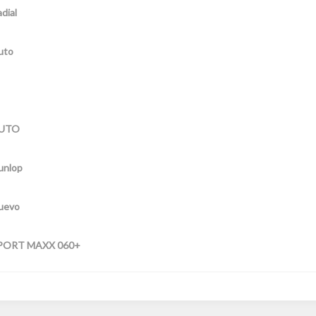
dial
uto
UTO
unlop
uevo
PORT MAXX 060+