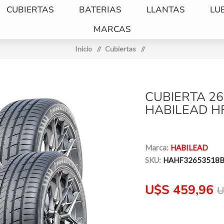
CUBIERTAS
BATERIAS
LLANTAS
LU
MARCAS
Inicio
/
Cubiertas
/
CUBIERTA 26
HABILEAD HF
Marca:
HABILEAD
SKU:
HAHF32653518B
U$S 459,96
U