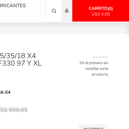
BRICANTES
CARRITO
0
U$S 0,00
5/35/18 X4
330 97 Y XL
Sé el primero en
reseñar este
producto
A-X4
$S 599,95