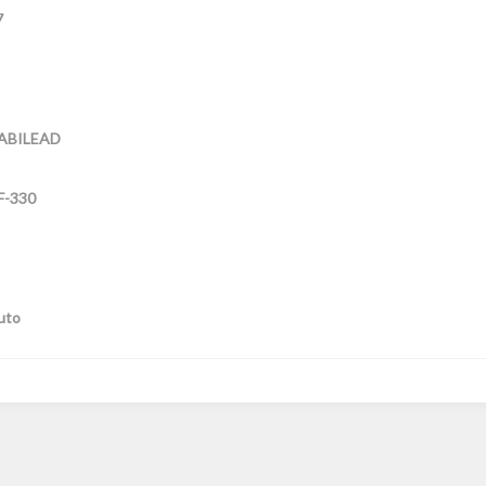
7
ABILEAD
F-330
uto