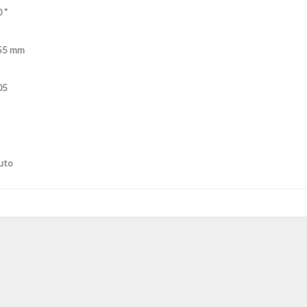
 "
55 mm
05
uto