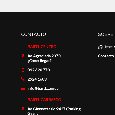
CONTACTO
SOBRE
BARTL CENTRO
¿Quienes
Av. Agraciada 2370
Contacto
¿Cómo llegar?
092 620 770
2924 1608
info@bartl.com.uy
BARTL CARRASCO
Av. Giannattasio 9427 (Parking
Geant)