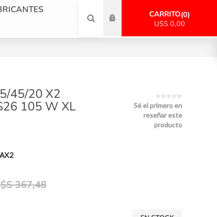
BRICANTES
CARRITO
0
U$S 0,00
5/45/20 X2
26 105 W XL
Sé el primero en
reseñar este
producto
AX2
$S 367,48