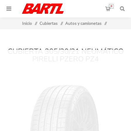
0
Inicio
/
Cubiertas
/
Autos y camionetas
/
CUBIERTA 305/30/21 NEUMÁTICO
PIRELLI PZERO PZ4