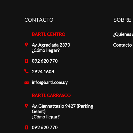
CONTACTO
SOBRE
BARTL CENTRO
¿Quienes
Av. Agraciada 2370
Contacto
¿Cómo llegar?
092 620 770
2924 1608
info@bartl.com.uy
BARTL CARRASCO
Av. Giannattasio 9427 (Parking
Geant)
¿Cómo llegar?
092 620 770