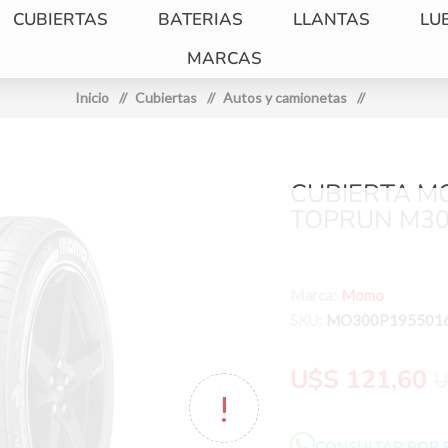
CUBIERTAS
BATERIAS
LLANTAS
LU
MARCAS
Inicio
/
Cubiertas
/
Autos y camionetas
/
CUBIERTA M
TOPRUN M30
Marca:
Momo
SKU:
MO300P195501
U$S 121,60
U
CONSULTAR POR 