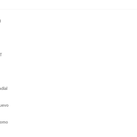
8
T
dial
uevo
omo