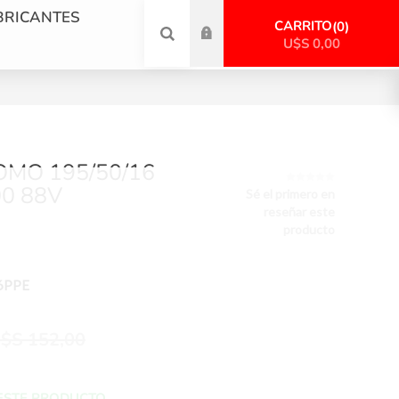
BRICANTES
CARRITO
0
U$S 0,00
OMO 195/50/16
0 88V
Sé el primero en
reseñar este
producto
6PPE
$S 152,00
ESTE PRODUCTO