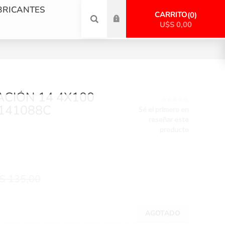
BRICANTES
CARRITO
0
U$S 0,00
ACIÓN 14 4X100
141088C
Sé el primero en
reseñar este
producto
S 135,00
AGOTADO