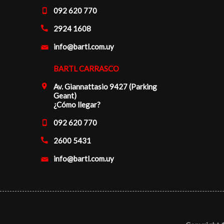
092 620 770
2924 1608
info@bartl.com.uy
BARTL CARRASCO
Av. Giannattasio 9427 (Parking
Geant)
¿Cómo llegar?
092 620 770
2600 5431
info@bartl.com.uy