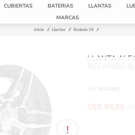
CUBIERTAS
BATERIAS
LLANTAS
LU
MARCAS
Inicio
/
Llantas
/
Rodado 14
/
LLANTA ALE
RECAMBIO B
SKU:
B141088C
U$S 98,00
U$