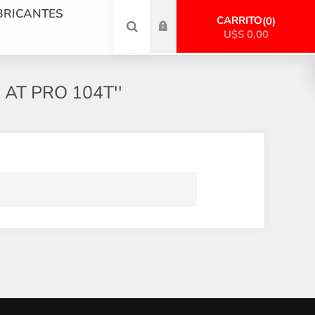
BRICANTES
CARRITO
0
U$S 0,00
 AT PRO 104T