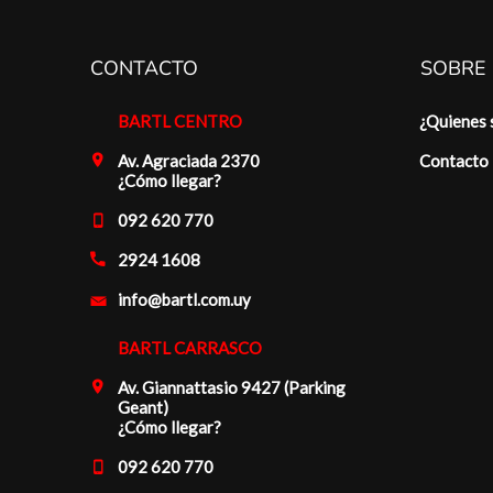
CONTACTO
SOBRE
BARTL CENTRO
¿Quienes
Av. Agraciada 2370
Contacto
¿Cómo llegar?
092 620 770
2924 1608
info@bartl.com.uy
BARTL CARRASCO
Av. Giannattasio 9427 (Parking
Geant)
¿Cómo llegar?
092 620 770